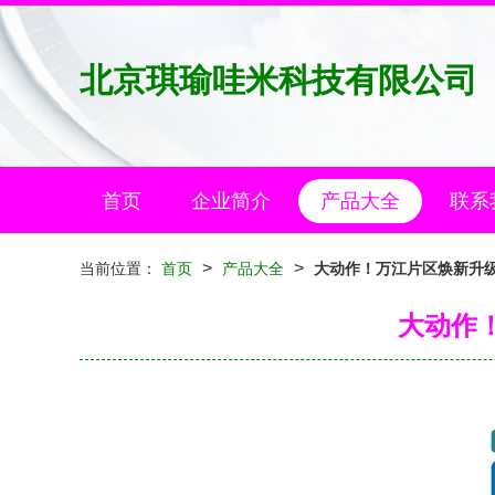
北京琪瑜哇米科技有限公司
首页
企业简介
产品大全
联系
>
>
当前位置：
首页
产品大全
大动作！万江片区焕新升
大动作