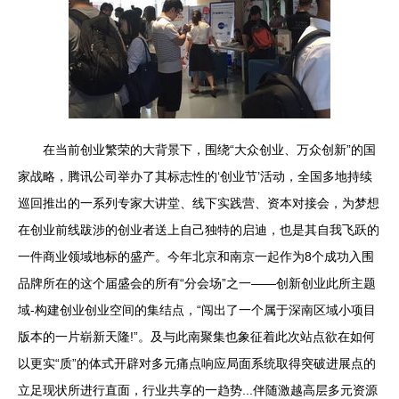
在当前创业繁荣的大背景下，围绕“大众创业、万众创新”的国
家战略，腾讯公司举办了其标志性的‘创业节’活动，全国多地持续
巡回推出的一系列专家大讲堂、线下实践营、资本对接会，为梦想
在创业前线跋涉的创业者送上自己独特的启迪，也是其自我飞跃的
一件商业领域地标的盛产。今年北京和南京一起作为8个成功入围
品牌所在的这个届盛会的所有“分会场”之一——创新创业此所主题
域-构建创业创业空间的集结点，“闯出了一个属于深南区域小项目
版本的一片崭新天隆!”。及与此南聚集也象征着此次站点欲在如何
以更实“质”的体式开辟对多元痛点响应局面系统取得突破进展点的
立足现状所进行直面，行业共享的一趋势...伴随激越高层多元资源